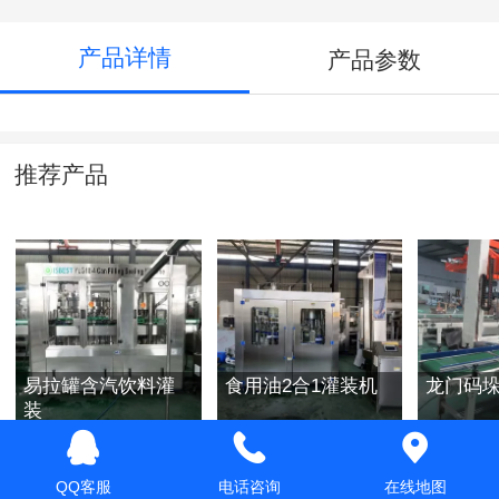
产品详情
产品参数
推荐产品
易拉罐含汽饮料灌
食用油2合1灌装机
龙门码
装
QQ客服
电话咨询
在线地图