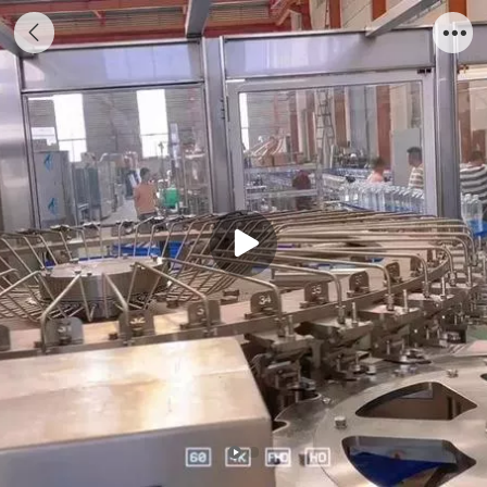
50头PET瓶装水灌装线