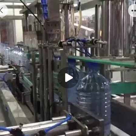
5L瓶装水直线灌装机