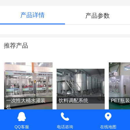
产品详情
产品参数
推荐产品
一次性大桶水灌装
饮料调配系统
PET瓶
机
QQ客服
电话咨询
在线地图